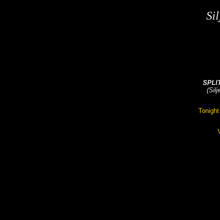
Si
SPLI
(Sil
Tonight